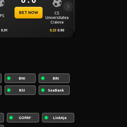
Next
BET NOW
AOK
Anderlecht
5
0.82
-0.75
0.98
BNI
BRI
BSI
SeaBank
GOPAY
LinkAja