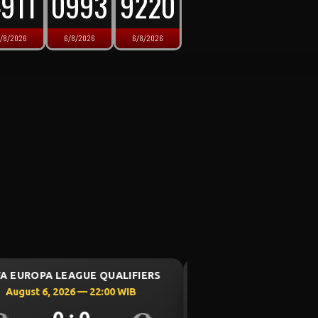
911
0993
9220
/8/2026
6/8/2026
6/8/2026
FA EUROPA LEAGUE QUALIFIERS
August 7, 2026 — 00:45 WIB
0 : 0