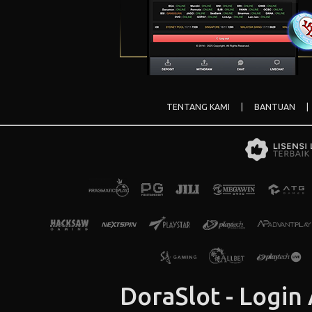
TENTANG KAMI
|
BANTUAN
|
DoraSlot - Login