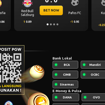
BET NOW
FC Hradec
rs FC
Besiktas
P
Kralove
0.74
-0.25
-0.81
0.25
0.65
0.7
Bank Lokal
BCA
Mandiri
CIMB
OCBC
Sinarmas
E Money & Pulsa
DANA
OVO
Sakuku
Telkomsel