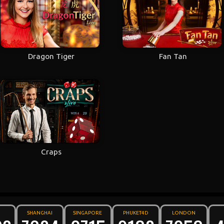
Dragon Tiger
Fan Tan
Craps
A
SHANGHAI
SINGAPORE
PHUKET4D
LONDON