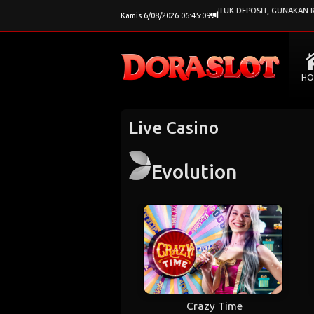
MOHON UNTUK DEPOSIT, GUNAKAN REKENING Y
Kamis 6/08/2026 06:45:10
HO
Live Casino
Evolution
Crazy Time