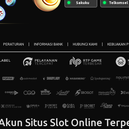
PERATURAN
|
INFORMASI BANK
|
HUBUNGI KAMI
|
KEBIJAKAN P
 Akun Situs Slot Online Terp