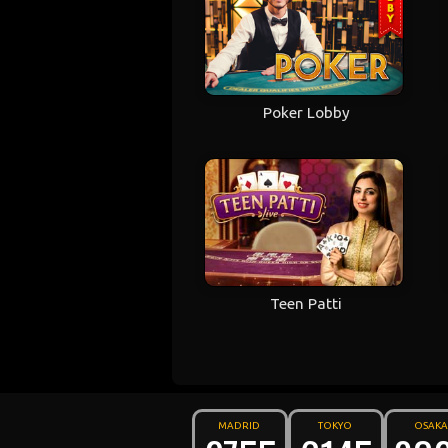
Poker Lobby
Teen Patti
MADRID
TOKYO
OSAK