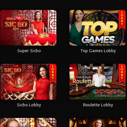
Super Sicbo
Top Games Lobby
Sicbo Lobby
Roulette Lobby