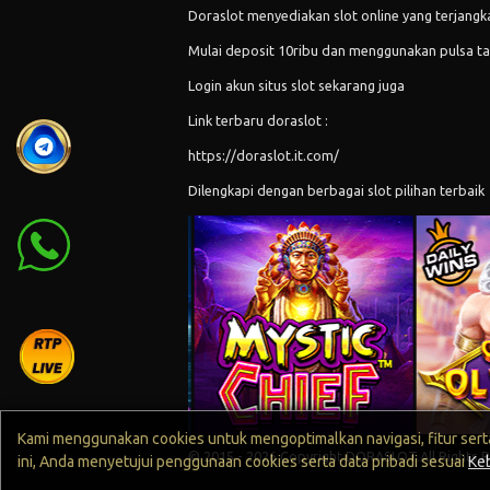
Doraslot menyediakan slot online yang terjangk
Mulai deposit 10ribu dan menggunakan pulsa t
Login akun situs slot sekarang juga
Link terbaru
doraslot
:
https://doraslot.it.com/
Dilengkapi dengan berbagai slot pilihan terbaik
Kami menggunakan cookies untuk mengoptimalkan navigasi, fitur serta
© 2015 - 2026 Copyright DORASLOT.
All Rights 
ini, Anda menyetujui penggunaan cookies serta data pribadi sesuai
Keb