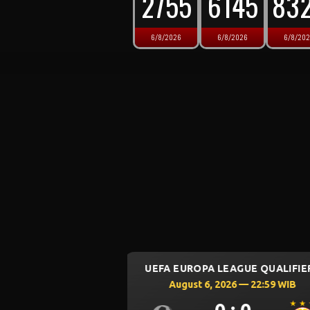
2755
6145
83
6/8/2026
6/8/2026
6/8/20
UEFA EUROPA LEAGUE QUALIFI
August 6, 2026 — 22:59 WIB
0 : 0