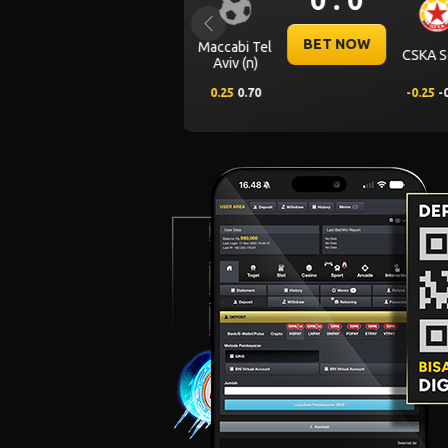
Previous
BET NOW
Jagiellonia
Range
Bialystok
0.00
-0.99
0.00